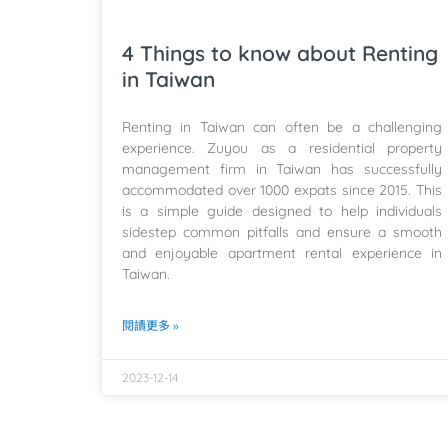
4 Things to know about Renting
in Taiwan
Renting in Taiwan can often be a challenging
experience. Zuyou as a residential property
management firm in Taiwan has successfully
accommodated over 1000 expats since 2015. This
is a simple guide designed to help individuals
sidestep common pitfalls and ensure a smooth
and enjoyable apartment rental experience in
Taiwan.
閱讀更多 »
2023-12-14