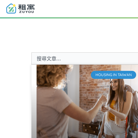
跳
至
主
要
內
容
搜
尋
HOUSING IN TAIWAN