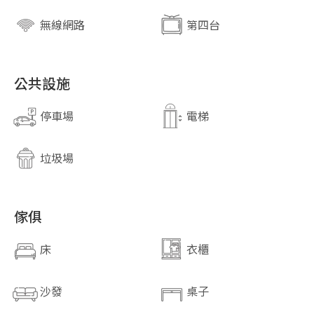
無線網路
第四台
公共設施
停車場
電梯
垃圾場
傢俱
床
衣櫃
close
關閉
沙發
桌子