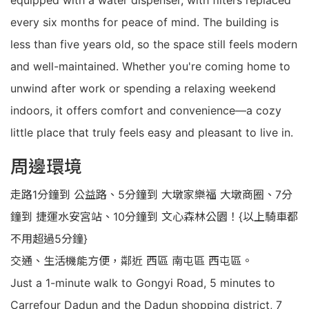
equipped with a water dispenser, with filters replaced
every six months for peace of mind. The building is
less than five years old, so the space still feels modern
and well-maintained. Whether you're coming home to
unwind after work or spending a relaxing weekend
indoors, it offers comfort and convenience—a cozy
little place that truly feels easy and pleasant to live in.
周邊環境
走路1分鐘到 公益路、5分鐘到 大墩家樂福 大墩商圈、7分
鐘到 捷運水安宮站、10分鐘到 文心森林公園！{以上騎車都
不用超過5分鐘}
交通、生活機能方便，鄰近 西區 南屯區 西屯區。
Just a 1-minute walk to Gongyi Road, 5 minutes to
Carrefour Dadun and the Dadun shopping district, 7