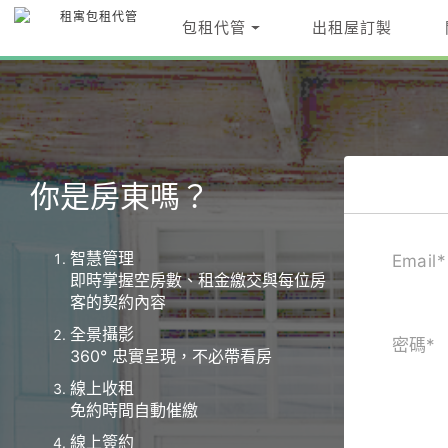
包租代管
出租屋訂製
你是房東嗎？
智慧管理
Email
*
即時掌握空房數、租金繳交與每位房
客的契約內容
全景攝影
密碼
*
360° 忠實呈現，不必帶看房
線上收租
免約時間自動催繳
線上簽約