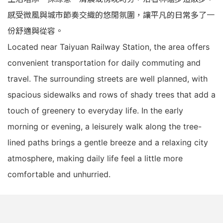
感受微風與城市節奏交織的悠閒氛圍，讓平凡的日常多了一
份舒適與從容。
Located near Taiyuan Railway Station, the area offers
convenient transportation for daily commuting and
travel. The surrounding streets are well planned, with
spacious sidewalks and rows of shady trees that add a
touch of greenery to everyday life. In the early
morning or evening, a leisurely walk along the tree-
lined paths brings a gentle breeze and a relaxing city
atmosphere, making daily life feel a little more
comfortable and unhurried.