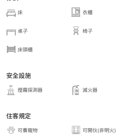
床
衣櫃
桌子
椅子
床頭櫃
close
安全設施
關閉
煙霧探測器
滅火器
住客規定
可養寵物
可開伙(非明火)