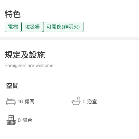
特色
電梯
垃圾場
可開伙(非明火)
close
關閉
規定及設施
Foreigners are welcome.
空間
16 房間
0 浴室
0 陽台