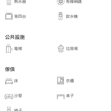
熱水器
有線網路
第四台
飲水機
公共設施
電梯
垃圾場
傢俱
床
衣櫃
沙發
桌子
椅子