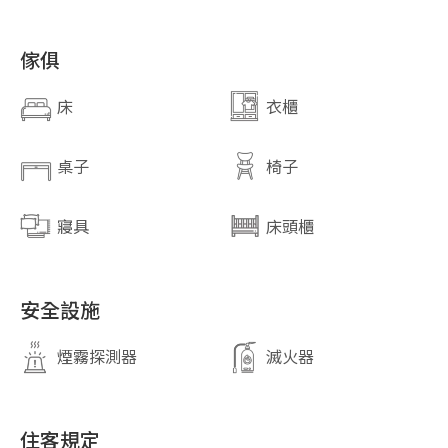
傢俱
床
衣櫃
桌子
椅子
寢具
床頭櫃
安全設施
煙霧探測器
滅火器
住客規定