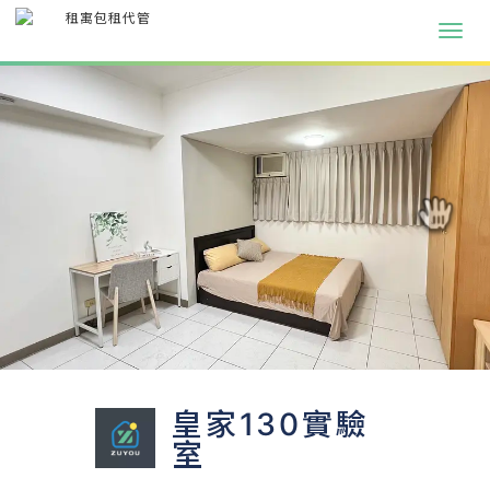
皇家130實驗
室