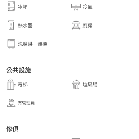
冰箱
冷氣
熱水器
廚房
洗脫烘一體機
公共設施
電梯
垃圾場
有管理員
傢俱