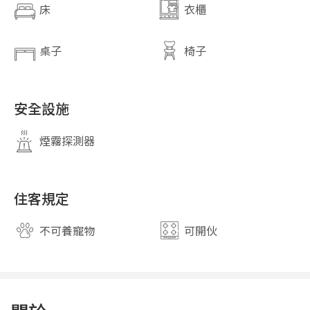
床
衣櫃
桌子
椅子
安全設施
煙霧探測器
住客規定
不可養寵物
可開伙
close
關閉