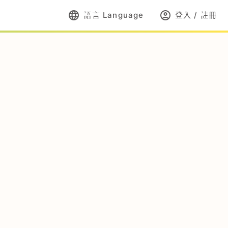
language
account_circle
語言 Language
登入 / 註冊