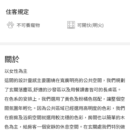
住客規定
不可養寵物
可開伙(明火)
close
關閉
關於
以女性為主
這間的設計靈感主要圍繞在寬廣明亮的公共空間，我們規劃
了玄關落塵區,舒適的沙發區以及用餐讀書皆可的長桌區。
在色系的安排上，我們選用了黃色及粉橘色搭配，讓整個空
間氛圍年輕化。因為公共區域已經選用高明度的色彩，我們
在廚房及浴廁空間就選用較沈穩的色彩，房間也以簡單的木
色為主，給房客一個安靜的休息空間。在玄關處我們特別做