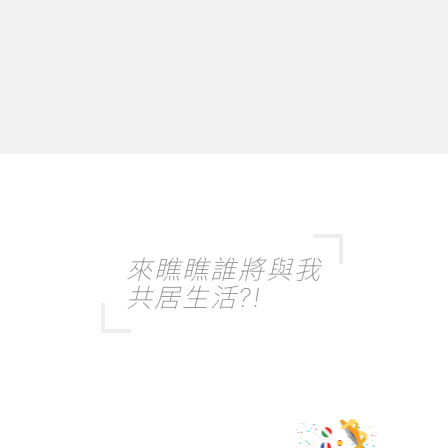
來瞧瞧誰將與我
共居生活?!