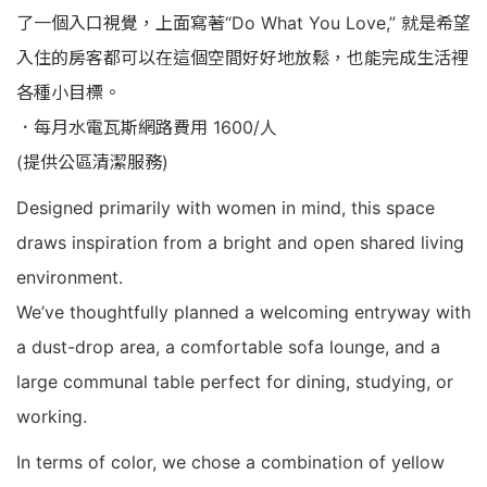
了一個入口視覺，上面寫著“Do What You Love,” 就是希望
入住的房客都可以在這個空間好好地放鬆，也能完成生活裡
各種小目標。
．每月水電瓦斯網路費用 1600/人
(提供公區清潔服務)
Designed primarily with women in mind, this space
draws inspiration from a bright and open shared living
environment.
We’ve thoughtfully planned a welcoming entryway with
a dust-drop area, a comfortable sofa lounge, and a
large communal table perfect for dining, studying, or
working.
In terms of color, we chose a combination of yellow