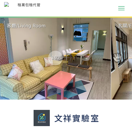
客廳/Living Room
玄關/En
o
360
文祥實驗室