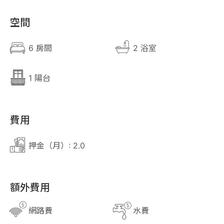
空間
6 房間
2 浴室
1 陽台
費用
押金（月）: 2.0
額外費用
網路費
水費