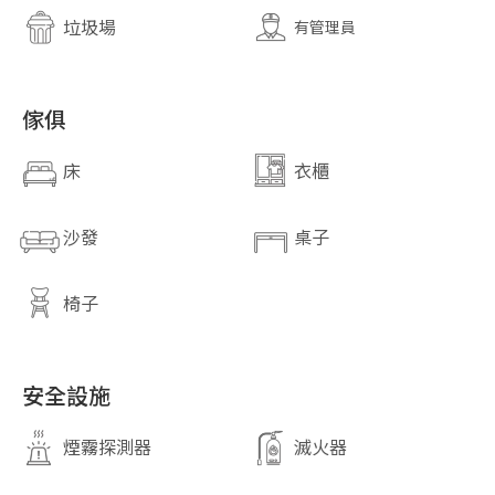
垃圾場
有管理員
傢俱
床
衣櫃
沙發
桌子
椅子
安全設施
煙霧探測器
滅火器