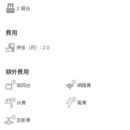
2 陽台
費用
押金（月）: 2.0
額外費用
第四台
網路費
close
關閉
水費
電費
瓦斯費