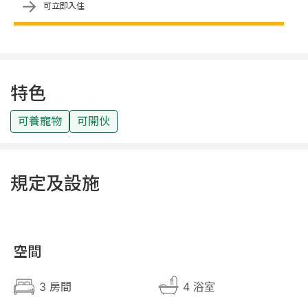
→
可立即入住
特色
可養寵物
可開伙
規定及設施
空間
3 房間
4 浴室