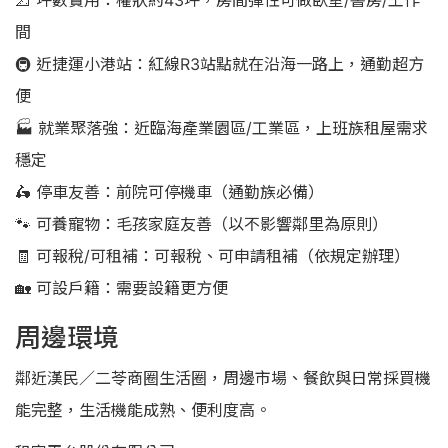
📐 坪數實用：權狀約43坪，房間彈性可做臥室/書房/工作
間
🚇 近捷運小港站：紅線R3站點就在沿海一路上，通勤超方
便
🏭 就業聚落強：近臨海產業園區/工業區，上班族租屋需求
穩定
🛵 停車友善：前院可停機車（通勤族必備）
🐾 可養寵物：毛孩家庭友善（以不影響鄰里為原則）
🧾 可報稅/可租補：可報稅、可申請租補（依規定辦理）
🏡 可設戶籍：需要設籍更方便
周邊環境
鄰近漢民／二苓商圈生活圈，周邊市場、餐飲與日常採買機
能完整，生活機能成熟、便利度高。