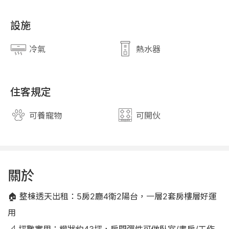
設施
冷氣
熱水器
住客規定
可養寵物
可開伙
關於
🏠 整棟透天出租：5房2廳4衛2陽台，一層2套房樓層好運
用