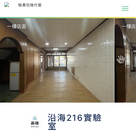
一樓店面
一樓
沿海216實驗
室